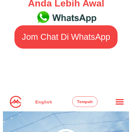
Anda Lebih Awal
Jom Chat Di WhatsApp
Tempah
English
Majlis Kahwin
Kerusi & Meja
Khemah Marque
Semua Produk
Negeri Perak
Negeri Johor