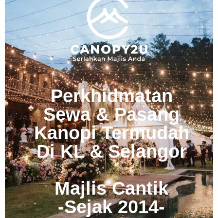
Perkhidmatan
Sewa & Pasang
Kanopi Termudah
Di KL & Selangor
Majlis Cantik
-Sejak 2014-