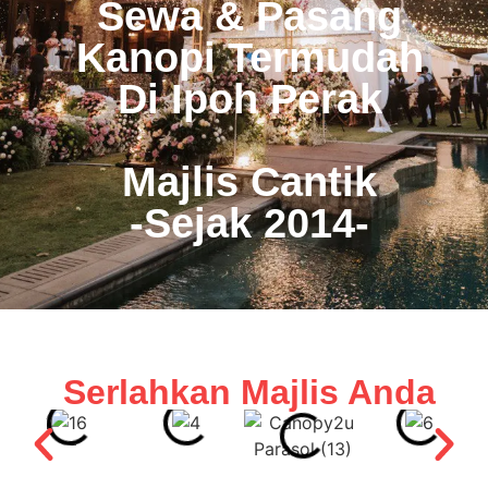
Sewa & Pasang
Kanopi Termudah
Di Ipoh Perak
Majlis Cantik
-Sejak 2014-
Serlahkan Majlis Anda